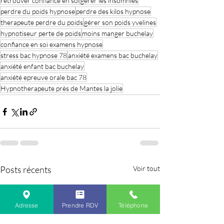
retrouver confiance en soi
gérer les insomnies
perdre du poids hypnose
perdre des kilos hypnose
therapeute perdre du poids
gérer son poids yvelines
hypnotiseur perte de poids
moins manger buchelay
confiance en soi examens hypnose
stress bac hypnose 78
anxiété examens bac buchelay
anxiété enfant bac buchelay
anxiété epreuve orale bac 78
Hypnotherapeute près de Mantes la jolie
Posts récents
Voir tout
Adresse
Prendre RDV
Téléphone