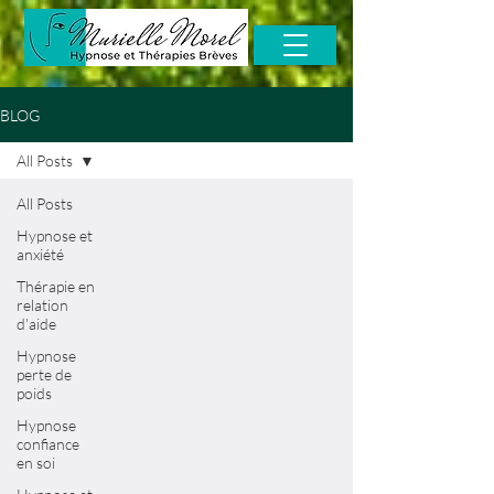
BLOG
All Posts
All Posts
Hypnose et
anxiété
Thérapie en
relation
d'aide
Hypnose
perte de
poids
Hypnose
confiance
en soi