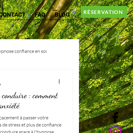
RÉSERVATION
CONTACT
FAQ
BLOG
pnose confiance en soi
e
e conduire : comment
’anxiété
icacement à passer votre
 de stress et plus de confiance
 conduire grace à l'hypnose