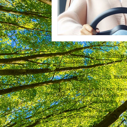
Politique de
Termes et 
confidentialité
HYPNOSE
RELATI
Hypnose et Thérapie en relation d'aid
Mézières‑sur‑Seine, Aubergenville, Flin
Jumeauville, Mareil‑sur‑Mauldre, Auln
perte de poids, tabac, addictions, anxi
soi, peur de l'abandon, deuil...