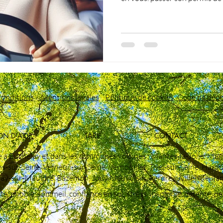
L’hypnose est une technique d
aider à réduire votre stress et 
conduite, et aux examens, notamment au passage du permis
de conduire. Elle peut être utilisée pour aide
comme vous, qui avez peur de
conduire à vous
conditions
Mentions légales
Politique de cookies
Code de déon
ON D'AIDE
TARIF
CONTACT
e à Buchelay et dans les communes voisines : Mantes‑la‑Jolie, Mag
s‑sur‑Seine, Verneuil‑sur‑Seine, Vernouillet, Triel‑sur‑Seine, Hard
ay‑sur‑Mauldre, Bazemon, Jouy Mauvoisin, Perdreauville, Meulan e
été, phobie ,sommeil, confiance en soi, stress, insomnie, détente, p