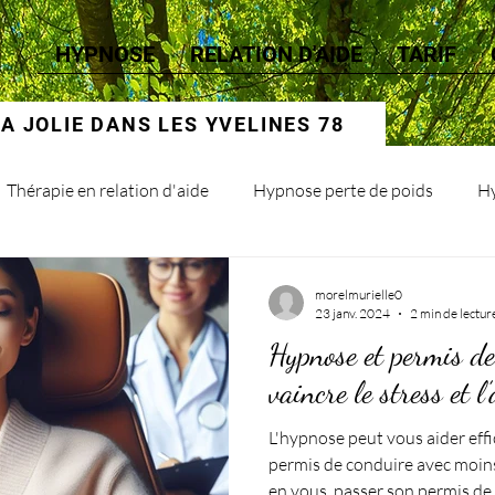
HYPNOSE
RELATION D'AIDE
TARIF
 JOLIE DANS LES YVELINES 78
Thérapie en relation d'aide
Hypnose perte de poids
Hy
morelmurielle0
23 janv. 2024
2 min de lectur
Hypnose et permis d
vaincre le stress et l
L'hypnose peut vous aider eff
permis de conduire avec moins
en vous. passer son permis de