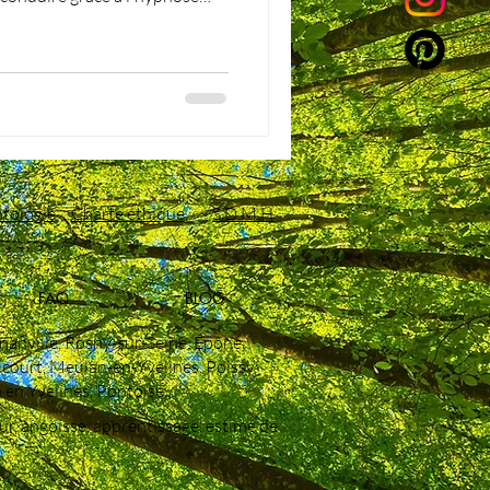
e relaxation qui peut vous
vaincre votre anxiété liés à la
r les personnes
 passer votre permis de
tologie
Charte éthique
S.D.M.H
FAQ
BLOG
nanville, Rosny‑sur‑Seine, Épône,
ricourt, Meulan‑en‑Yvelines, Poissy,
n Yvelines, Pontoise...
eur, angoisse, apprentissage, estime de