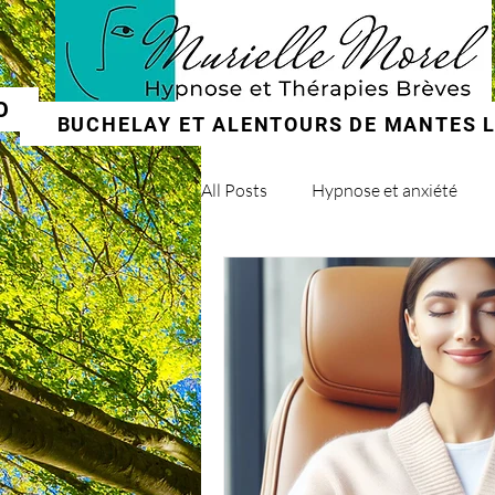
O
BUCHELAY ET ALENTOURS DE MANTES LA
All Posts
Hypnose et anxiété
Hypnose et addictions