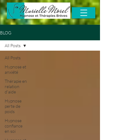
BLOG
All Posts
All Posts
Hypnose et
anxiété
Thérapie en
relation
d'aide
Hypnose
perte de
poids
Hypnose
confiance
en soi