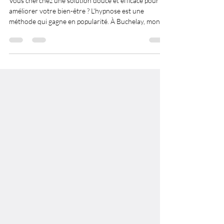
Vous cherchez une solution douce et efficace pour
améliorer votre bien-être ? L'hypnose est une
méthode qui gagne en popularité. À Buchelay, mon
cabinet d'hypnose vous offre un accompagnement
personnalisé. Découvrez pourquoi choisir un cabinet
d'hypnose à Buchelay peut transformer votre vie.
Pourquoi choisir mon cabinet d'hypnose à Buchelay ?
Mon cabinet d'hypnose à Buchelay, est avant tout un
lieu dédié à votre mieux-être. Vous y trouvez une
professionnelle formée, prête à