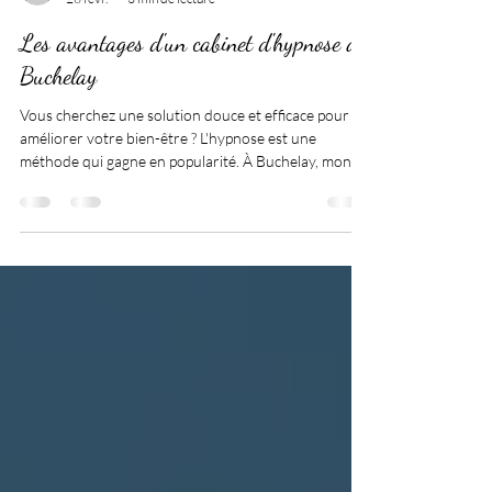
morelmurielle0
26 févr.
3 min de lecture
Les avantages d'un cabinet d'hypnose à
Buchelay
Vous cherchez une solution douce et efficace pour
améliorer votre bien-être ? L'hypnose est une
méthode qui gagne en popularité. À Buchelay, mon
cabinet d'hypnose vous offre un accompagnement
personnalisé. Découvrez pourquoi choisir un cabinet
d'hypnose à Buchelay peut transformer votre vie.
Pourquoi choisir mon cabinet d'hypnose à Buchelay ?
Mon cabinet d'hypnose à Buchelay, est avant tout un
lieu dédié à votre mieux-être. Vous y trouvez une
professionnelle formée, prête à