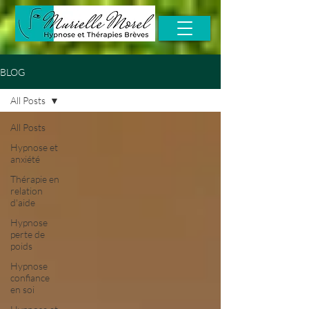
BLOG
All Posts
All Posts
Hypnose et
anxiété
Thérapie en
relation
d'aide
Hypnose
perte de
poids
Hypnose
confiance
en soi