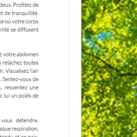
eux. Profitez de 
de tranquillité. 
 où votre corps 
ité se diffusent 
ez votre abdomen 
 relâchez toutes 
Visualisez l'air 
. Sentez-vous de 
, ressentez une 
 lui un poids de 
vous détendre. 
que respiration. 
endu et en paix. 