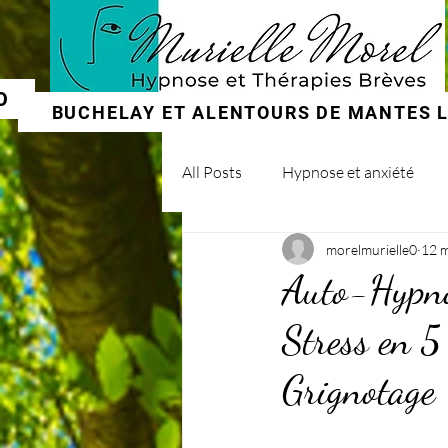
O
BUCHELAY ET ALENTOURS DE MANTES LA
All Posts
Hypnose et anxiété
morelmurielle0
12 
Hypnose et addictions
Auto-Hypnos
Stress en 5
Grignotage