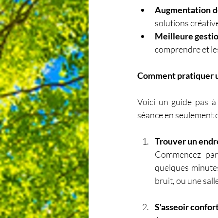
Augmentation de
solutions créativ
Meilleure gesti
comprendre et les
Comment pratiquer u
Voici un guide pas à 
séance en seulement c
Trouver un endr
Commencez par 
quelques minutes
bruit, ou une sall
S'asseoir confo