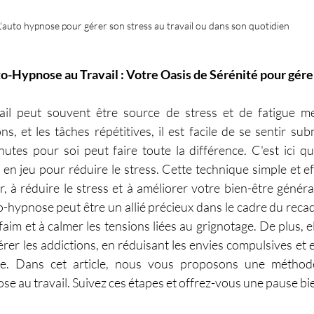
L'auto hypnose pour gérer son stress au travail ou dans son quotidien
o-Hypnose au Travail : Votre Oasis de Sérénité pour gérer
ail peut souvent être source de stress et de fatigue men
s, et les tâches répétitives, il est facile de se sentir sub
tes pour soi peut faire toute la différence. C'est ici qu
en jeu pour réduire le stress. Cette technique simple et ef
, à réduire le stress et à améliorer votre bien-être général
to-hypnose peut être un allié précieux dans le cadre du reca
faim et à calmer les tensions liées au grignotage. De plus, e
érer les addictions, en réduisant les envies compulsives et 
le. Dans cet article, nous vous proposons une méthode 
se au travail. Suivez ces étapes et offrez-vous une pause bi