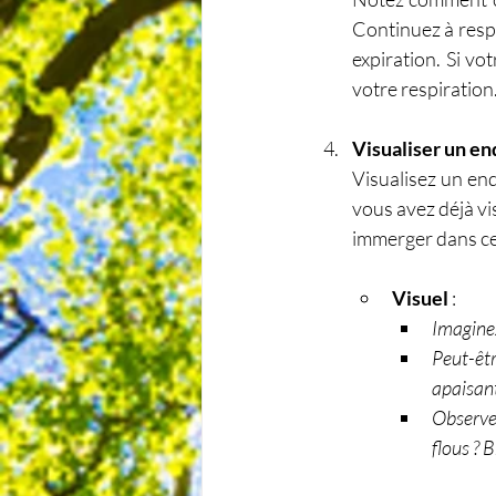
Continuez à respi
expiration. Si v
votre respiration
Visualiser un en
Visualisez un end
vous avez déjà vi
immerger dans ce 
Visuel
 :
Imaginez
Peut-êt
apaisan
Observez
flous ? 