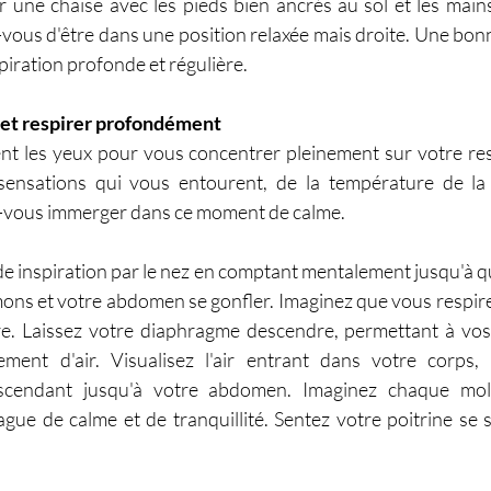
 une chaise avec les pieds bien ancrés au sol et les main
vous d'être dans une position relaxée mais droite. Une bonn
piration profonde et régulière.
 et respirer profondément
 les yeux pour vous concentrer pleinement sur votre resp
sensations qui vous entourent, de la température de la 
ez-vous immerger dans ce moment de calme.
 inspiration par le nez en comptant mentalement jusqu'à quat
ons et votre abdomen se gonfler. Imaginez que vous respir
re. Laissez votre diaphragme descendre, permettant à vo
ment d'air. Visualisez l'air entrant dans votre corps, 
cendant jusqu'à votre abdomen. Imaginez chaque molé
gue de calme et de tranquillité. Sentez votre poitrine se s
.