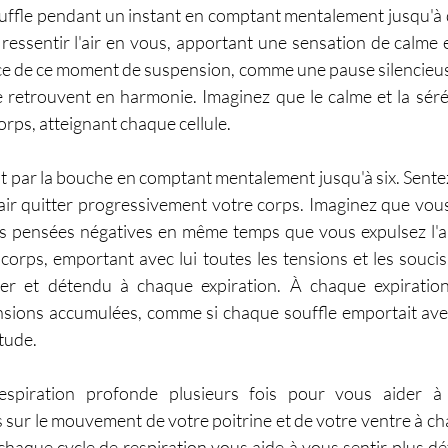
uffle pendant un instant en comptant mentalement jusqu'à d
ssentir l'air en vous, apportant une sensation de calme et 
e de ce moment de suspension, comme une pause silencieuse
e retrouvent en harmonie. Imaginez que le calme et la sérén
orps, atteignant chaque cellule.
t par la bouche en comptant mentalement jusqu'à six. Sent
'air quitter progressivement votre corps. Imaginez que vous
es pensées négatives en même temps que vous expulsez l'air. 
corps, emportant avec lui toutes les tensions et les soucis
ger et détendu à chaque expiration. À chaque expiration
ensions accumulées, comme si chaque souffle emportait avec
étude.
espiration profonde plusieurs fois pour vous aider à 
sur le mouvement de votre poitrine et de votre ventre à cha
aque cycle de respiration vous aide à vous sentir plus dét