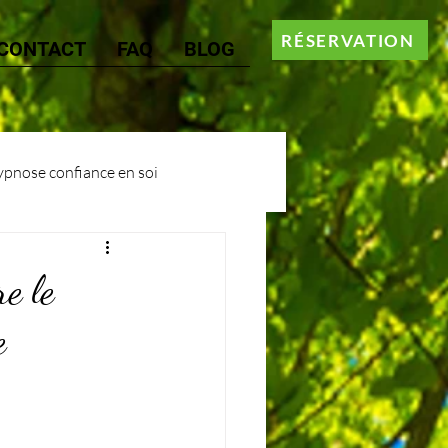
RÉSERVATION
CONTACT
FAQ
BLOG
pnose confiance en soi
e le
e