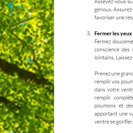
Asseyez-vous sur
genoux. Assurez-
favoriser une res
Fermer les yeux
Fermez doucement
conscience des 
lointains. Laiss
Prenez une grande
remplir vos poum
dans votre vent
remplir complète
poumons et des
apportant une va
ventre se gonfler