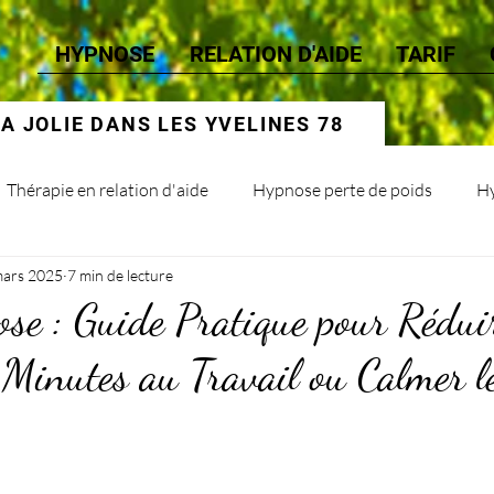
HYPNOSE
RELATION D'AIDE
TARIF
 JOLIE DANS LES YVELINES 78
Thérapie en relation d'aide
Hypnose perte de poids
Hy
mars 2025
7 min de lecture
e : Guide Pratique pour Réduir
 Minutes au Travail ou Calmer l