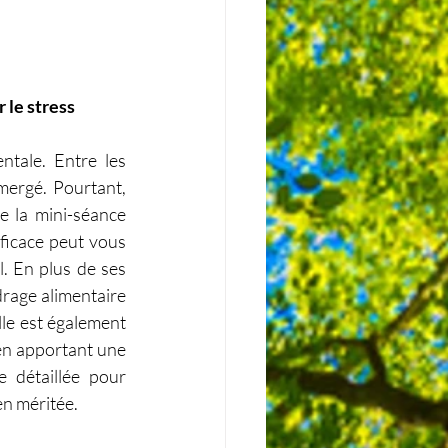
 le stress
tale. Entre les 
mergé. Pourtant, 
e la mini-séance 
ficace peut vous 
. En plus de ses 
drage alimentaire 
lle est également 
en apportant une 
détaillée pour 
en méritée.