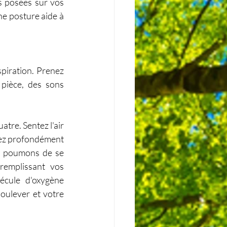
s posées sur vos 
e posture aide à 
iration. Prenez 
pièce, des sons 
re. Sentez l'air 
ez profondément 
s poumons de se 
remplissant vos 
cule d'oxygène 
oulever et votre 